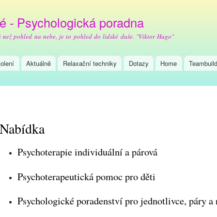
Přejít k
hlavnímu
é - Psychologická poradna
obsahu
á než pohled na nebe, je to pohled do lidské duše. "Viktor Hugo"
olení
Aktuálně
Relaxační techniky
Dotazy
Home
Teambuild
Nabídka
Psychoterapie individuální a párová
Psychoterapeutická pomoc pro děti
Psychologické poradenství pro jednotlivce, páry a