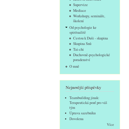
Supervize
Mediace
Workshopy, semináře,
školení
Od psychologie ke
spiritualitě
Cestou k Duši - skupina
Skupina Snů
Tai-chi
Duchovně-psychologické
poradenství
O mně
Nejnovější příspěvky
Teambuilding jinak:
Terapeutická pouť pro váš
tým
Úprava sazebníku
Dovolena
Více