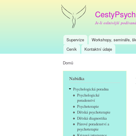
CestyPsych
Je-li oslnivější podívan
Supervize
Workshopy, semináře, šk
Hlavní menu
Ceník
Kontaktní údaje
Domů
Jste zde
Nabídka
Psychologická poradna
Psychologické
poradenství
Psychoterapie
Dětská psychoterapie
Dětská diagnostika
Párové poradenství a
psychoterapie
Krizová intervence