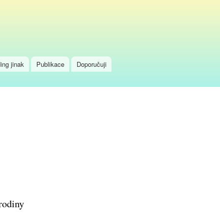
ing jinak
Publikace
Doporučuji
 rodiny